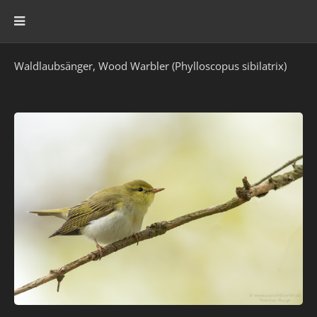
Waldlaubsänger, Wood Warbler (Phylloscopus sibilatrix)