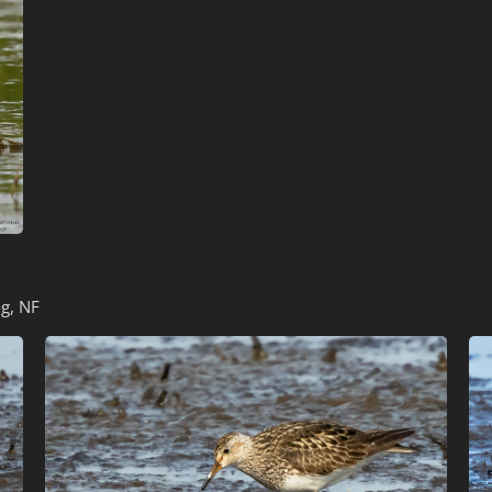
g, NF