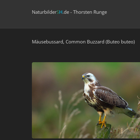
Naturbilder
S
H
.de - Thorsten Runge
Mäusebussard, Common Buzzard (Buteo buteo)